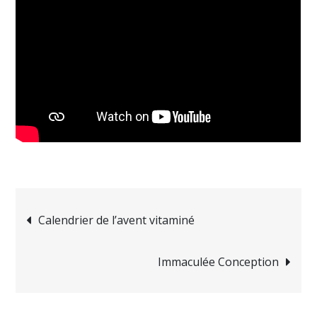
Navigation
Calendrier de l’avent vitaminé
de
Immaculée Conception
l’article