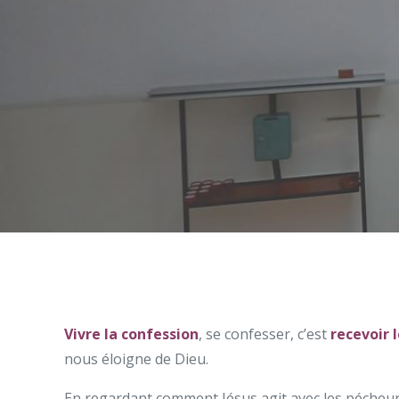
Vivre la confession
, se confesser, c’est
recevoir 
nous éloigne de Dieu.
En regardant comment Jésus agit avec les pécheurs