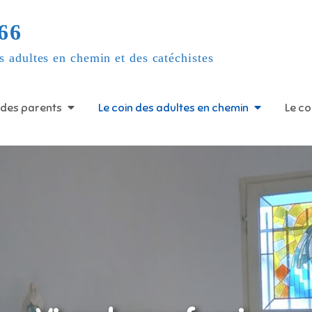
66
s adultes en chemin et des catéchistes
 des parents
Le coin des adultes en chemin
Le co