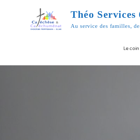
Skip
Théo Services 
to
content
Au service des familles, de
Le coin