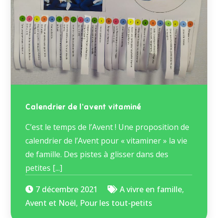
Calendrier de l’avent vitaminé
C’est le temps de l’Avent ! Une proposition de
calendrier de l’Avent pour « vitaminer » la vie
de famille. Des pistes à glisser dans des
petites [...]
7 décembre 2021
A vivre en famille
,
Avent et Noël
,
Pour les tout-petits