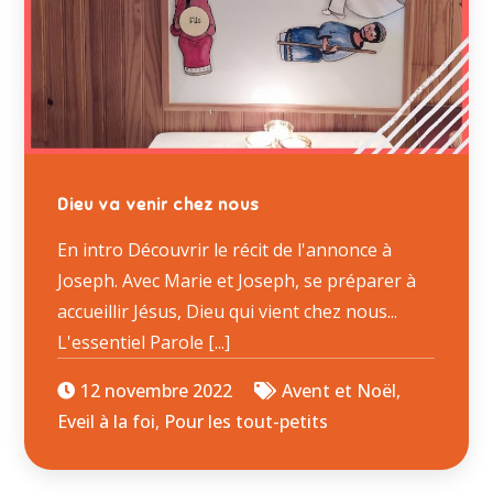
Dieu va venir chez nous
En intro Découvrir le récit de l'annonce à
Joseph. Avec Marie et Joseph, se préparer à
accueillir Jésus, Dieu qui vient chez nous...
L'essentiel Parole [...]
12 novembre 2022
Avent et Noël
,
Eveil à la foi
,
Pour les tout-petits