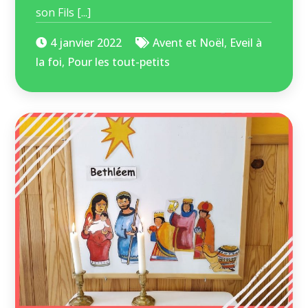
son Fils [...]
4 janvier 2022
Avent et Noël
,
Eveil à
la foi
,
Pour les tout-petits