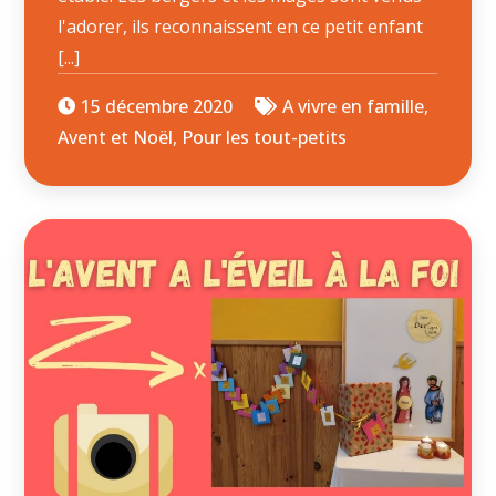
l'adorer, ils reconnaissent en ce petit enfant
[...]
15 décembre 2020
A vivre en famille
,
Avent et Noël
,
Pour les tout-petits