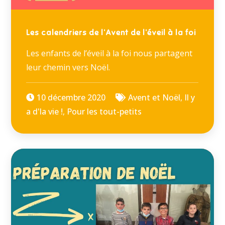
Les calendriers de l’Avent de l’éveil à la foi
Les enfants de l’éveil à la foi nous partagent
leur chemin vers Noël.
10 décembre 2020
Avent et Noël
,
Il y
a d'la vie !
,
Pour les tout-petits