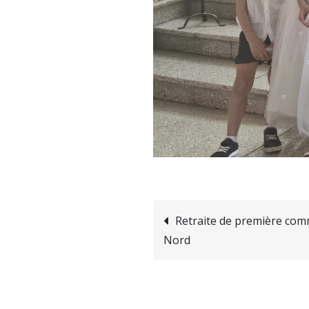
Navigation
Retraite de première co
Nord
de
l’article