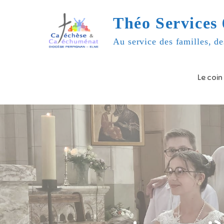
Skip
Théo Services 
to
content
Au service des familles, de
Le coin