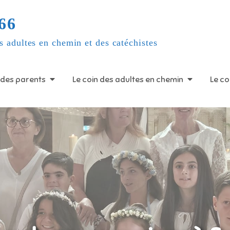
66
s adultes en chemin et des catéchistes
 des parents
Le coin des adultes en chemin
Le co