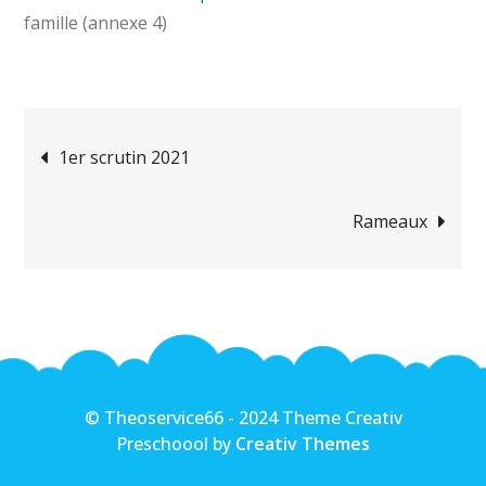
famille (annexe 4)
Navigation
1er scrutin 2021
de
Rameaux
l’article
© Theoservice66 - 2024 Theme Creativ
Preschoool by
Creativ Themes