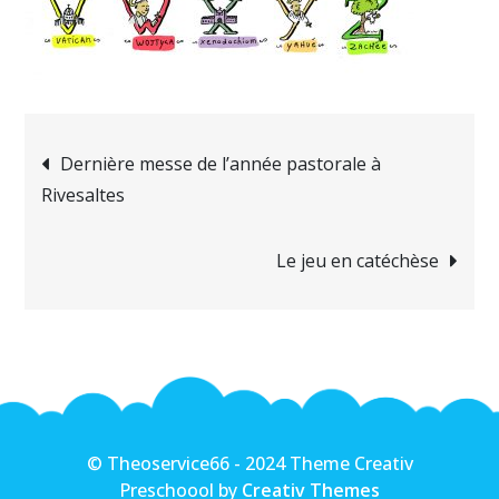
Navigation
Dernière messe de l’année pastorale à
Rivesaltes
de
Le jeu en catéchèse
l’article
© Theoservice66 - 2024 Theme Creativ
Preschoool by
Creativ Themes