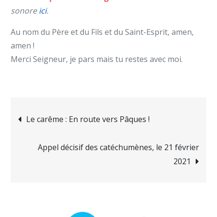
sonore
ici
.
Au nom du Père et du Fils et du Saint-Esprit, amen,
amen !
Merci Seigneur, je pars mais tu restes avec moi.
Navigation
Le carême : En route vers Pâques !
de
Appel décisif des catéchumènes, le 21 février
2021
l’article