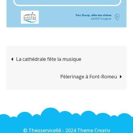
Navigation
La cathédrale fête la musique
de
Pèlerinage à Font-Romeu
l’article
© Theoservice66 - 2024 Theme Creativ