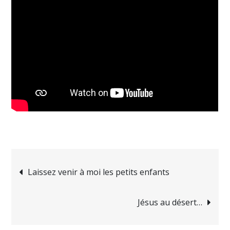
Navigation
Laissez venir à moi les petits enfants
de
Jésus au désert…
l’article