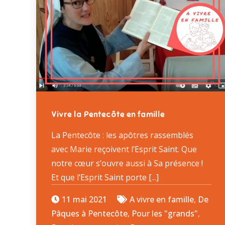
Vivre la Pentecôte en famille
La Pentecôte : les apôtres rassemblés
avec Marie reçoivent l’Esprit Saint. Que
notre cœur s’ouvre aussi à Sa présence !
Et que l’Esprit Saint porte [...]
11 mai 2021
A vivre en famille
,
De
Pâques à Pentecôte
,
Pour les "grands"
,