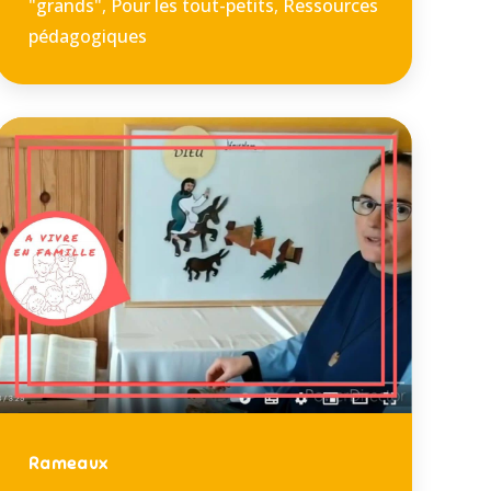
"grands"
,
Pour les tout-petits
,
Ressources
pédagogiques
Rameaux