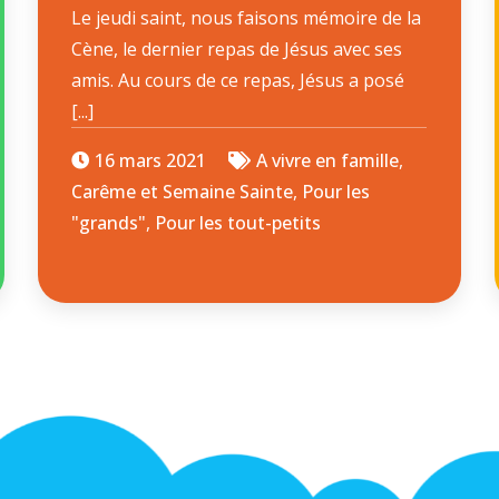
Le jeudi saint, nous faisons mémoire de la
Cène, le dernier repas de Jésus avec ses
amis. Au cours de ce repas, Jésus a posé
[...]
16 mars 2021
A vivre en famille
,
Carême et Semaine Sainte
,
Pour les
"grands"
,
Pour les tout-petits