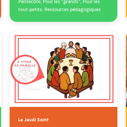
Pentecôte
,
Pour les "grands"
,
Pour les
tout-petits
,
Ressources pédagogiques
Le Jeudi Saint