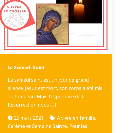
Le Samedi Saint
Le samedi saint est un jour de grand
silence. Jésus est mort, son corps a été mis
au tombeau. Mais l’espérance de la
Résurrection nous [...]
25 mars 2021
A vivre en famille
,
Carême et Semaine Sainte
,
Pour les