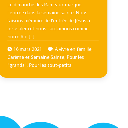
Le dimanche des Rameaux marque
l'entrée dans la semaine sainte. Nous
faisons mémoire de l'entrée de Jésus à
Jérusalem et nous l'acclamons comme
notre Roi [...]
16 mars 2021
A vivre en famille
,
Carême et Semaine Sainte
,
Pour les
"grands"
,
Pour les tout-petits