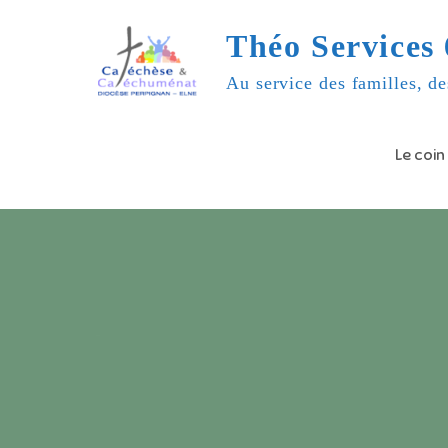
Skip
Théo Services 
to
content
Au service des familles, de
Le coin