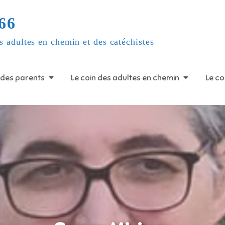
66
s adultes en chemin et des catéchistes
 des parents
Le coin des adultes en chemin
Le co