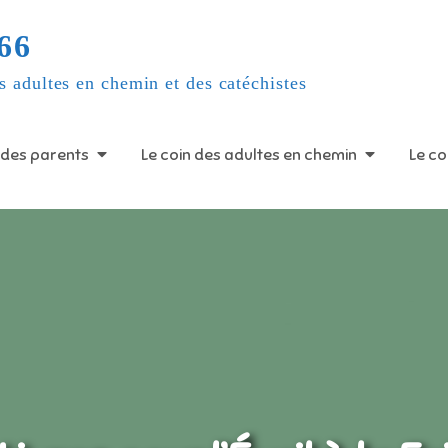
66
s adultes en chemin et des catéchistes
 des parents
Le coin des adultes en chemin
Le co