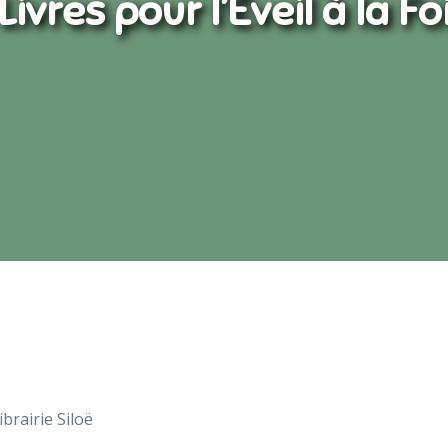
Livres pour l’Éveil à la Fo
brairie Siloë