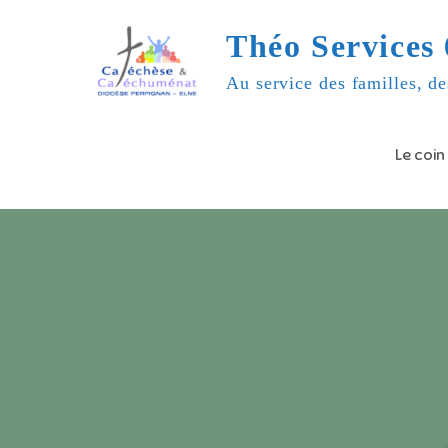
Skip
Théo Services 
to
content
Au service des familles, de
Le coin