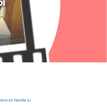
oi
ivre en famille ici
.