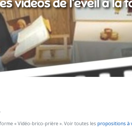
es vidéos de l’éveil à la f
.
forme « Vidéo-brico-prière ». Voir toutes les
propositions à v