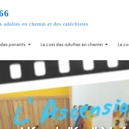
66
s adultes en chemin et des catéchistes
 des parents
Le coin des adultes en chemin
Le co