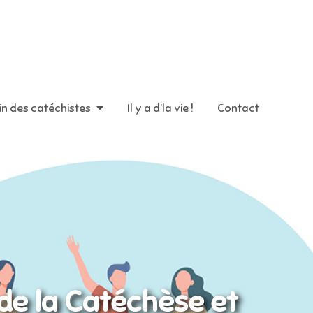
in des catéchistes
Il y a d’la vie !
Contact
 de la Catéchèse et