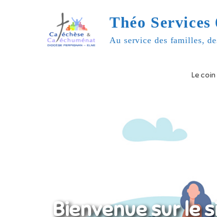
Skip
Théo Services 
to
content
Au service des familles, de
Le coin
Bienvenue sur le s