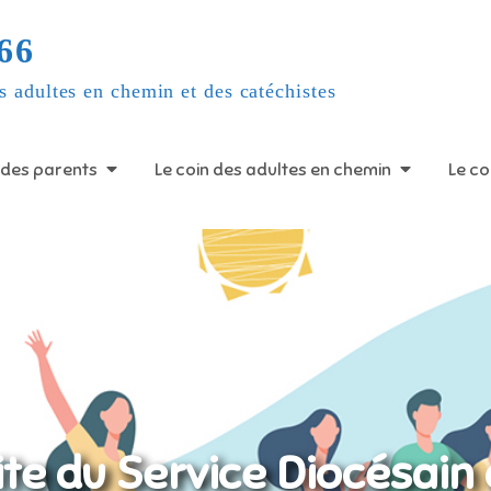
66
s adultes en chemin et des catéchistes
 des parents
Le coin des adultes en chemin
Le co
ite du Service Diocésain